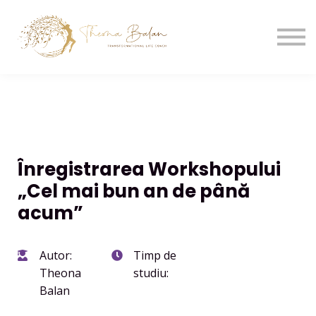
Despre mine
Intră în cont
Înregistrează-te
Înregistrarea Workshopului
„Cel mai bun an de până
acum”
Autor:
Timp de
Theona
studiu:
Balan