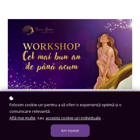
DESCRIEREA PROGRAMULUI
Folosim cookie-uri pentru a vă oferi o experiență optimă și o
comunicare relevantă.
99 €
Află mai multe
sau
accepta cookie-uri individuale
.
Înregistrarea workshopului
“Cel mai bun an de până acum”
,
Am înțeles!
conține peste 5 ore de informații valoroase, în care
vom lucra