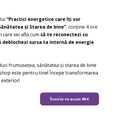
lui
“Practici energetice care îți vor
Sănătatea și Starea de bine”
, conține 4 ore
n care vei afla cum
să te reconectezi cu
ă deblochezi sursa ta internă de energie
 duci frumusețea, sănătatea și starea de bine
rkshop este pentru tine! Începe transformarea
a exterior!
Înscrie-te acum 99 €