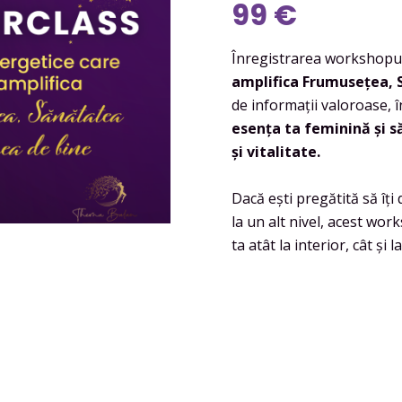
99 €
Înregistrarea workshopu
amplifica Frumusețea, 
de informații valoroase, î
esența ta feminină și s
și vitalitate.
Dacă ești pregătită să îți
la un alt nivel, acest wo
ta atât la interior, cât și l