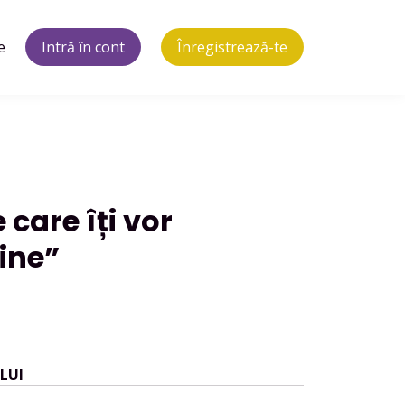
e
Intră în cont
Înregistrează-te
care îți vor
ine”
LUI